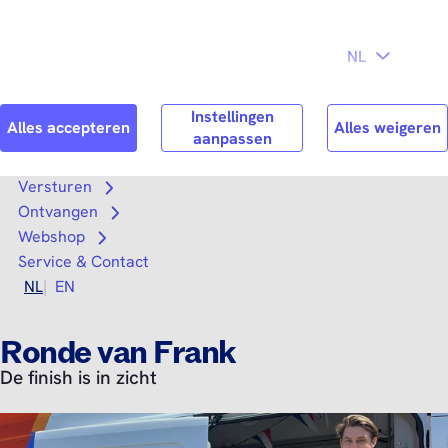
Direct naar
Consument
Zakelijk
hoofdinhoud
Search
Zoek n
Versturen
Open submenu
Ontvangen
Open submenu
Webshop
Open submenu
Service & Contact
NL
EN
Ronde van Frank
De finish is in zicht