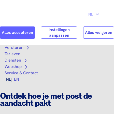
Direct naar
Consument
Zakelijk
hoofdinhoud
Search
Zoek n
Versturen
Open submenu
Tarieven
Diensten
Open submenu
Webshop
Open submenu
Service & Contact
NL
EN
Ontdek hoe je met post de
aandacht pakt