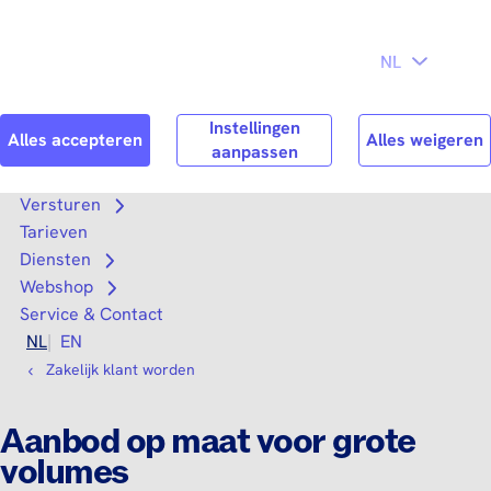
Direct naar
Consument
Zakelijk
hoofdinhoud
Search
Zoek n
Versturen
Open submenu
Tarieven
Diensten
Open submenu
Webshop
Open submenu
Service & Contact
NL
EN
Zakelijk klant worden
Aanbod op maat voor grote
volumes