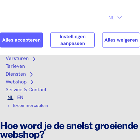
Direct naar
Consument
Zakelijk
hoofdinhoud
Search
Zoek n
Versturen
Open submenu
Tarieven
Diensten
Open submenu
Webshop
Open submenu
Service & Contact
NL
EN
E-commerceplein
Hoe word je de snelst groeiende
webshop?