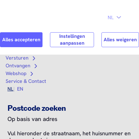
Direct naar
Consument
Zakelijk
hoofdinhoud
Search
Zoek n
Versturen
Open submenu
Ontvangen
Open submenu
Webshop
Open submenu
Service & Contact
NL
EN
Postcode zoeken
Op basis van adres
Vul hieronder de straatnaam, het huisnummer en