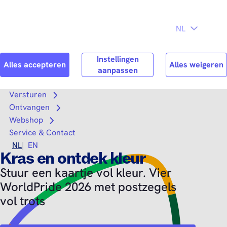
Direct naar
Consument
Zakelijk
hoofdinhoud
Search
Zoek n
Versturen
Open submenu
Ontvangen
Open submenu
Webshop
Open submenu
Service & Contact
NL
EN
Kras en ontdek kleur
Stuur een kaartje vol kleur. Vier
WorldPride 2026 met postzegels
vol trots