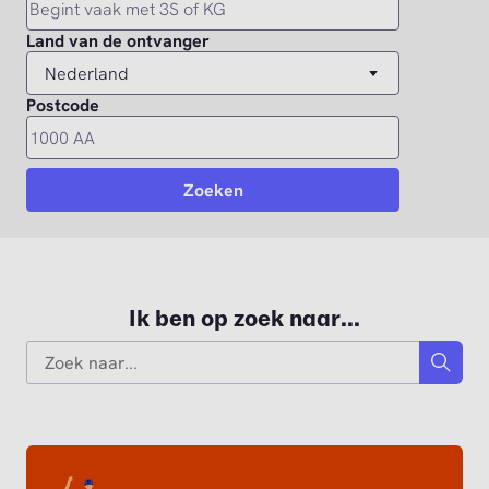
Ik ben op zoek naar...
Search
Zoek n