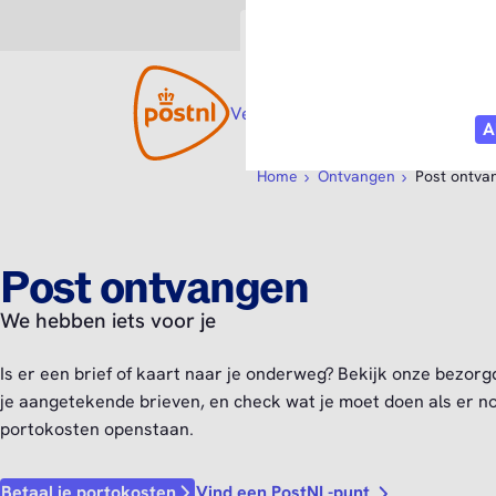
Consument
Zakelijk
Versturen
Open submenu
Ontvangen
Open s
Webs
Home
Ontvangen
Post ontva
Post ontvangen
We hebben iets voor je
Is er een brief of kaart naar je onderweg? Bekijk onze bezorg
je aangetekende brieven, en check wat je moet doen als er n
portokosten openstaan.
Vind een PostNL-punt
Betaal je portokosten