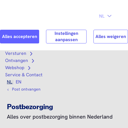
Direct naar
Consument
Zakelijk
hoofdinhoud
Search
Zoek n
Versturen
Open submenu
Ontvangen
Open submenu
Webshop
Open submenu
Service & Contact
NL
EN
Post ontvangen
Postbezorging
Alles over postbezorging binnen Nederland