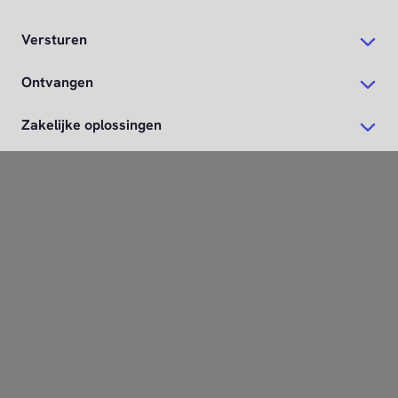
Versturen
Ontvangen
Zakelijke oplossingen
Webshop
Direct regelen
PostNL-app
Hulp
Over PostNL