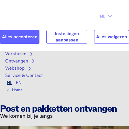
Direct naar
Consument
Zakelijk
hoofdinhoud
Search
Zoek n
Versturen
Open submenu
Ontvangen
Open submenu
Webshop
Open submenu
Service & Contact
NL
EN
Home
Post en pakketten ontvangen
We komen bij je langs