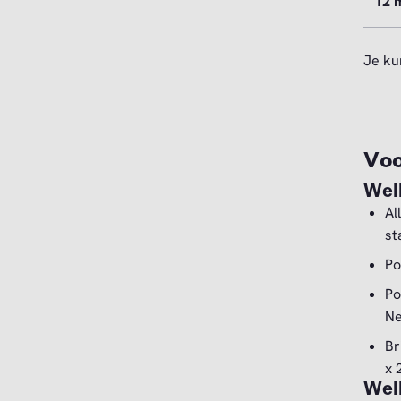
12 
Je ku
Voo
Wel
Al
st
Po
Po
Ne
Br
x 
Wel