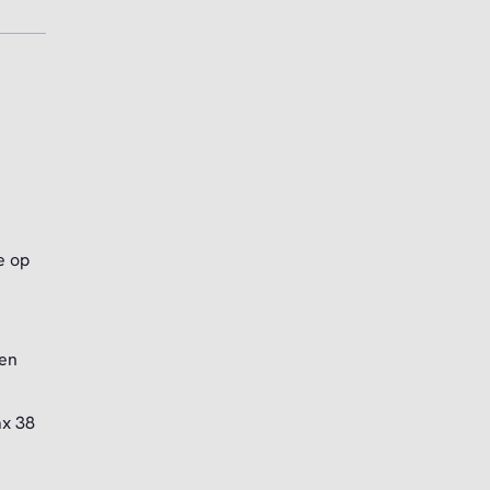
e op
nen
ax 38