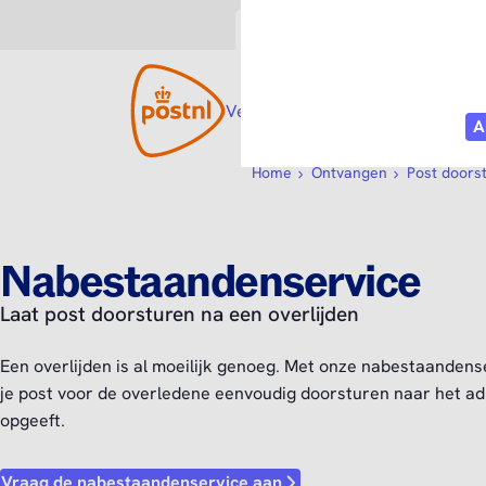
Consument
Zakelijk
Versturen
Open submenu
Ontvangen
Open s
Webs
Home
Ontvangen
Post doors
Nabestaandenservice
Laat post doorsturen na een overlijden
Een overlijden is al moeilijk genoeg. Met onze nabestaandens
je post voor de overledene eenvoudig doorsturen naar het adr
opgeeft.
Vraag de nabestaandenservice aan