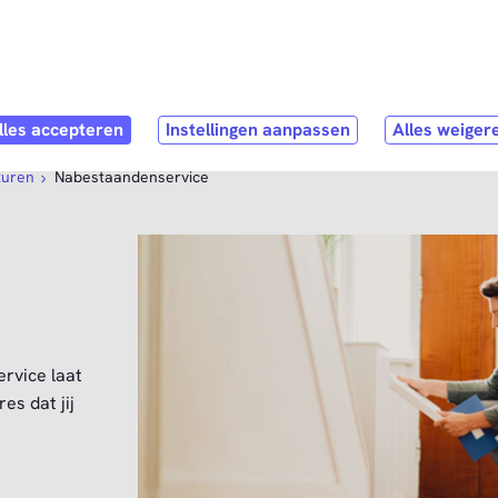
Direct naar
hoofdinhoud
ubmenu
hop
Open submenu
Service & Contact
turen
Nabestaandenservice
ervice laat
es dat jij