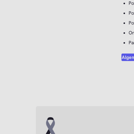
Po
Po
Po
On
Pa
Alge