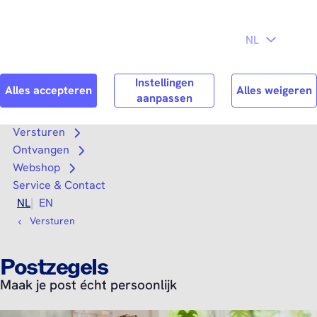
Direct naar
Consument
Zakelijk
hoofdinhoud
Search
Zoek n
Versturen
Open submenu
Ontvangen
Open submenu
Webshop
Open submenu
Service & Contact
NL
EN
Versturen
Postzegels
Maak je post écht persoonlijk