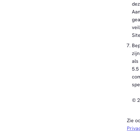
dez
Aan
gea
vei
Site
Bep
zij
als
5.5
com
spe
© 2
Zie o
Priva