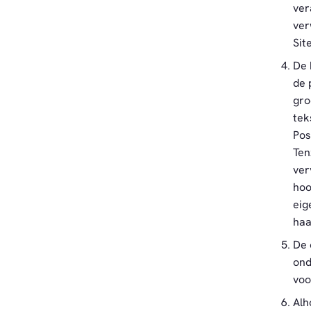
ver
ver
Site
De 
de 
gro
tek
Pos
Ten
ver
hoo
eig
haa
De 
ond
voo
Alh