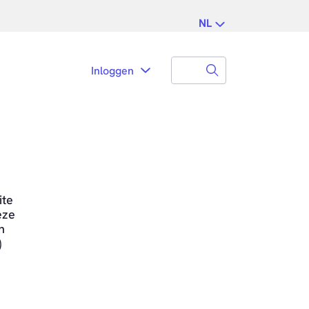
NL
Search
Zoek naar...
ite
eze
n
)
e