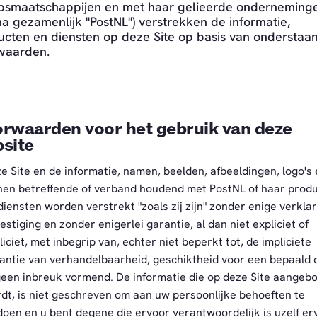
psmaatschappijen en met haar gelieerde onderneming
na gezamenlijk "PostNL") verstrekken de informatie,
ucten en diensten op deze Site op basis van onderstaa
waarden.
rwaarden voor het gebruik van deze
site
e Site en de informatie, namen, beelden, afbeeldingen, logo's
nen betreffende of verband houdend met PostNL of haar prod
diensten worden verstrekt "zoals zij zijn" zonder enige verklar
estiging en zonder enigerlei garantie, al dan niet expliciet of
liciet, met inbegrip van, echter niet beperkt tot, de impliciete
antie van verhandelbaarheid, geschiktheid voor een bepaald 
geen inbreuk vormend. De informatie die op deze Site aangeb
dt, is niet geschreven om aan uw persoonlijke behoeften te
doen en u bent degene die ervoor verantwoordelijk is uzelf er