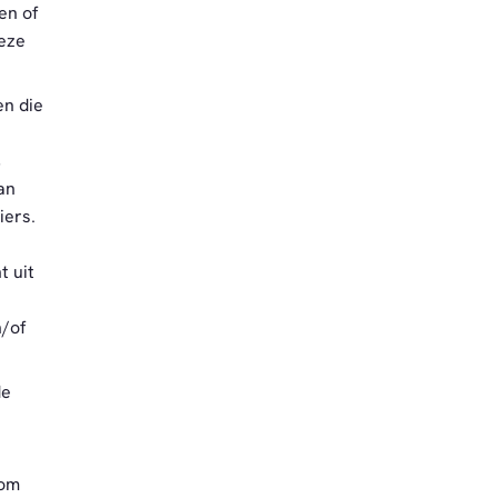
en of
deze
en die
,
an
iers.
t uit
/of
de
 om