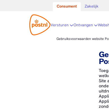
Consument
Zakelijk
Versturen
Open submenu
Ontvangen
Open s
Webs
Gebruiksvoorwaarden website Po
Ge
Po
Toega
welke
Site 
onde
uitdr
Appli
Appl
zond