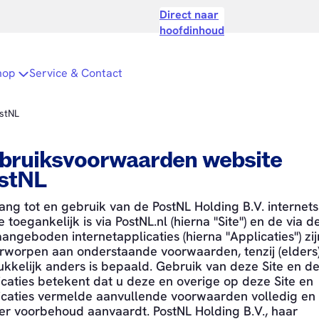
Direct naar
hoofdinhoud
ubmenu
hop
Open submenu
Service & Contact
stNL
bruiksvoorwaarden website
stNL
ng tot en gebruik van de PostNL Holding B.V. internets
 toegankelijk is via PostNL.nl (hierna "Site") en de via d
aangeboden internetapplicaties (hierna "Applicaties") zij
rworpen aan onderstaande voorwaarden, tenzij (elders
ukkelijk anders is bepaald. Gebruik van deze Site en d
caties betekent dat u deze en overige op deze Site en
icaties vermelde aanvullende voorwaarden volledig en
er voorbehoud aanvaardt. PostNL Holding B.V., haar