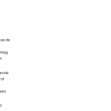
 op de
U mag
t
bende
/of
rekt
f