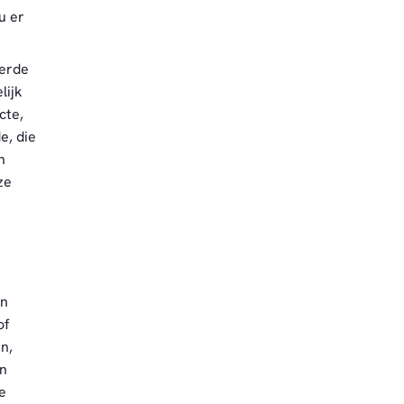
u er
eerde
lijk
cte,
e, die
n
ze
en
of
n,
en
e