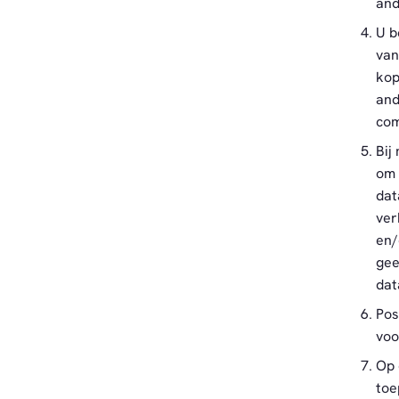
and
U b
van
kop
and
com
Bij
om 
dat
ver
en/
gee
dat
Pos
voo
Op 
toe