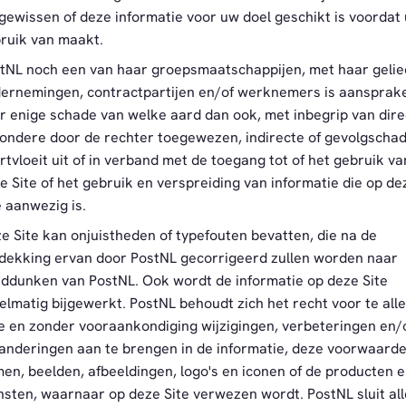
gewissen of deze informatie voor uw doel geschikt is voordat 
ruik van maakt.
tNL noch een van haar groepsmaatschappijen, met haar geli
ernemingen, contractpartijen en/of werknemers is aansprake
r enige schade van welke aard dan ook, met inbegrip van dire
zondere door de rechter toegewezen, indirecte of gevolgschad
rtvloeit uit of in verband met de toegang tot of het gebruik va
e Site of het gebruik en verspreiding van informatie die op de
e aanwezig is.
e Site kan onjuistheden of typefouten bevatten, die na de
dekking ervan door PostNL gecorrigeerd zullen worden naar
ddunken van PostNL. Ook wordt de informatie op deze Site
elmatig bijgewerkt. PostNL behoudt zich het recht voor te all
de en zonder vooraankondiging wijzigingen, verbeteringen en/
anderingen aan te brengen in de informatie, deze voorwaarde
en, beelden, afbeeldingen, logo's en iconen of de producten 
nsten, waarnaar op deze Site verwezen wordt. PostNL sluit all