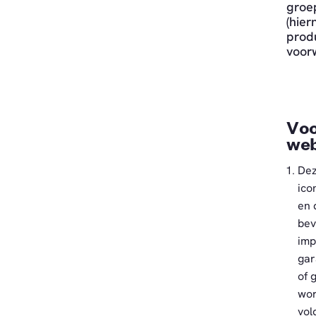
groe
(hier
prod
voor
Voo
web
Dez
ico
en 
bev
imp
gar
of 
wor
vol