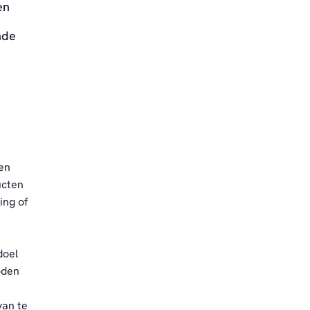
en
nde
 en
ucten
ing of
doel
oden
van te