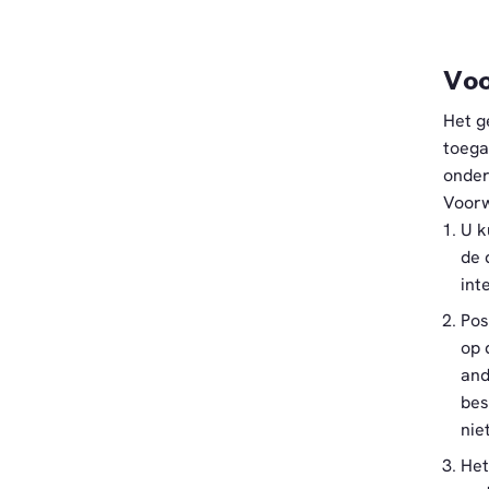
Voo
Het g
toega
onder
Voorw
U k
de 
int
Pos
op 
and
bes
nie
Het