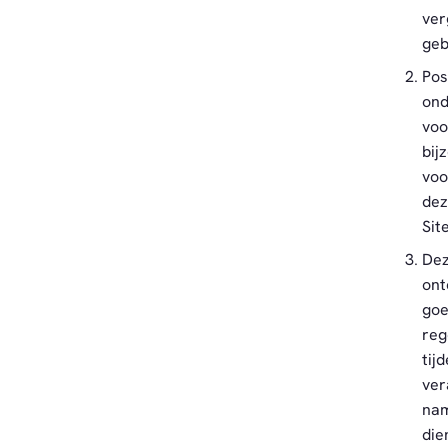
ver
geb
Pos
ond
voo
bij
voo
dez
Sit
Dez
ont
goe
reg
tij
ver
nam
die