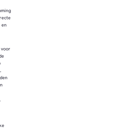
emming
recte
e en
 voor
de
e
L
rden
an
r
ake