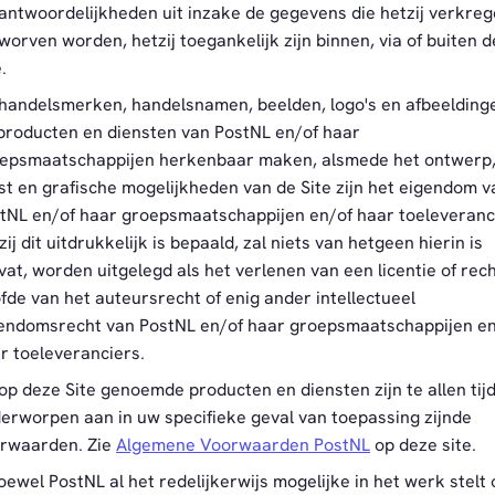
antwoordelijkheden uit inzake de gegevens die hetzij verkreg
worven worden, hetzij toegankelijk zijn binnen, via of buiten 
.
handelsmerken, handelsnamen, beelden, logo's en afbeelding
producten en diensten van PostNL en/of haar
epsmaatschappijen herkenbaar maken, alsmede het ontwerp
st en grafische mogelijkheden van de Site zijn het eigendom v
tNL en/of haar groepsmaatschappijen en/of haar toeleveranc
zij dit uitdrukkelijk is bepaald, zal niets van hetgeen hierin is
vat, worden uitgelegd als het verlenen van een licentie of rech
fde van het auteursrecht of enig ander intellectueel
endomsrecht van PostNL en/of haar groepsmaatschappijen en
r toeleveranciers.
op deze Site genoemde producten en diensten zijn te allen tij
erworpen aan in uw specifieke geval van toepassing zijnde
rwaarden. Zie
Algemene Voorwaarden PostNL
op deze site.
oewel PostNL al het redelijkerwijs mogelijke in het werk stelt