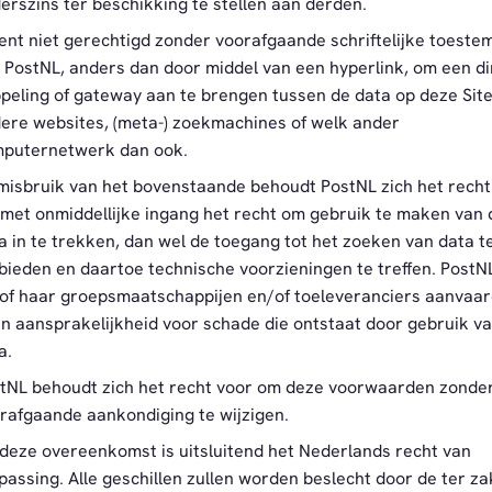
erszins ter beschikking te stellen aan derden.
ent niet gerechtigd zonder voorafgaande schriftelijke toest
 PostNL, anders dan door middel van een hyperlink, om een di
peling of gateway aan te brengen tussen de data op deze Sit
ere websites, (meta-) zoekmachines of welk ander
puternetwerk dan ook.
 misbruik van het bovenstaande behoudt PostNL zich het recht
met onmiddellijke ingang het recht om gebruik te maken van 
a in te trekken, dan wel de toegang tot het zoeken van data t
bieden en daartoe technische voorzieningen te treffen. PostN
of haar groepsmaatschappijen en/of toeleveranciers aanvaa
n aansprakelijkheid voor schade die ontstaat door gebruik v
a.
tNL behoudt zich het recht voor om deze voorwaarden zonde
rafgaande aankondiging te wijzigen.
deze overeenkomst is uitsluitend het Nederlands recht van
passing. Alle geschillen zullen worden beslecht door de ter z