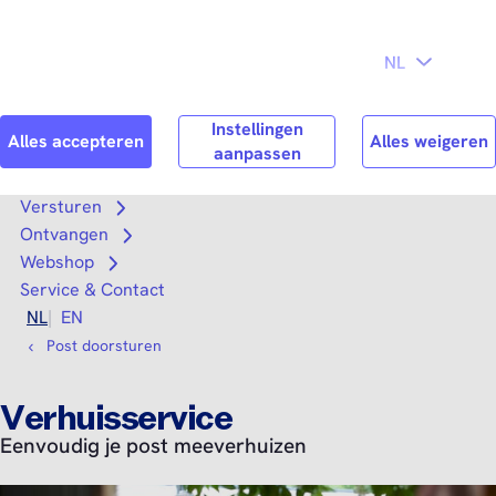
Direct naar
Consument
Zakelijk
hoofdinhoud
Search
Zoek n
Versturen
Open submenu
Ontvangen
Open submenu
Webshop
Open submenu
Service & Contact
NL
EN
Post doorsturen
Verhuisservice
Eenvoudig je post meeverhuizen