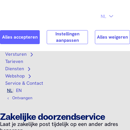
Direct naar
Consument
Zakelijk
hoofdinhoud
Search
Zoek n
Versturen
Open submenu
Tarieven
Diensten
Open submenu
Webshop
Open submenu
Service & Contact
NL
EN
Ontvangen
Zakelijke doorzendservice
Laat je zakelijke post tijdelijk op een ander adres