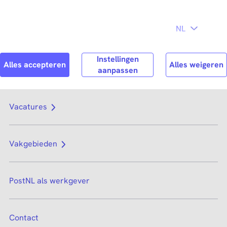
Direct naar
hoofdinhoud
Search
Zoek n
Vacatures
Vakgebieden
PostNL als werkgever
Contact