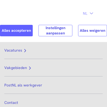
Direct naar
hoofdinhoud
Search
Zoek n
Vacatures
Vakgebieden
PostNL als werkgever
Contact