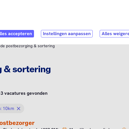
Direct naar
hoofdinhoud
stNL als werkgever
Contact
 de postbezorging & sortering