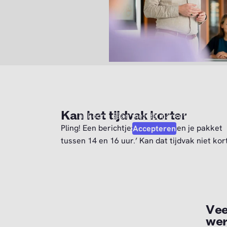
Video afspelen?
Om deze video af te kunnen spelen moet 
Kan het tijdvak korter
akkoord gaan met de marketing cookies
Pling! Een berichtje: ‘We bezorgen je pakket
Accepteren
tussen 14 en 16 uur.’ Kan dat tijdvak niet kor
Vee
wer