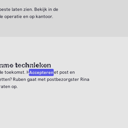
este laten zien. Bekijk in de
e operatie en op kantoor.
Video afspelen?
m deze video af te kunnen spelen moet je
mme technieken
akkoord gaan met de marketing cookies.
 de toekomst. Hoe zit dat met post en
Accepteren
tten? Ruben gaat met postbezorgster Rina
raten op.