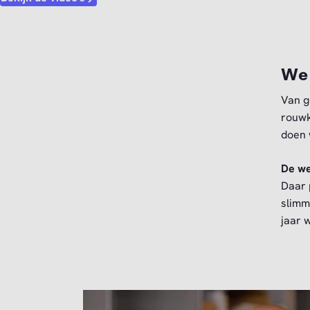
We 
Van g
rouwk
doen 
De we
Daar 
slimm
jaar 