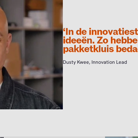
‘In de innovatie
ideeën. Zo hebbe
pakketkluis beda
Dusty Kwee, Innovation Lead