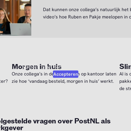
Dat kunnen onze collega’s natuurlijk het b
video’s hoe Ruben en Pakje meelopen in d
Video afspelen?
je
Om deze video af te kunnen spelen moet je
O
Morgen in huis
Sli
.
akkoord gaan met de marketing cookies.
Onze collega’s in de operatie en op kantoor laten
AI is
Accepteren
ter?
zie hoe ‘vandaag besteld, morgen in huis’ werkt.
pakke
de st
lgestelde vragen over PostNL als
kgever