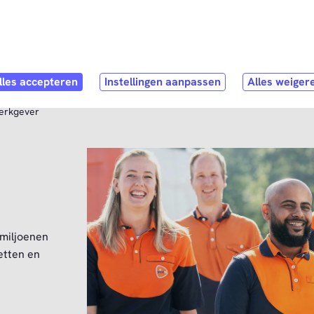
Direct naar
hoofdinhoud
stNL als werkgever
Contact
werkgever
 miljoenen
etten en