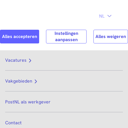
Direct naar
hoofdinhoud
Search
Zoek n
Vacatures
Vakgebieden
PostNL als werkgever
Contact