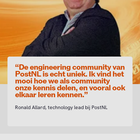
“De engineering community van
PostNL is echt uniek. Ik vind het
mooi hoe we als community
onze kennis delen, en vooral ook
elkaar leren kennen.”
Ronald Allard, technology lead bij PostNL