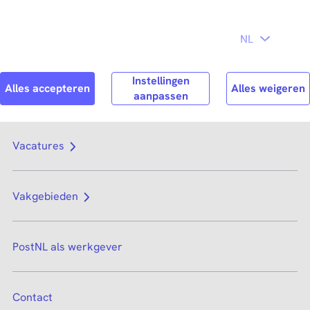
Direct naar
hoofdinhoud
Search
Zoek n
Vacatures
Vakgebieden
PostNL als werkgever
Contact