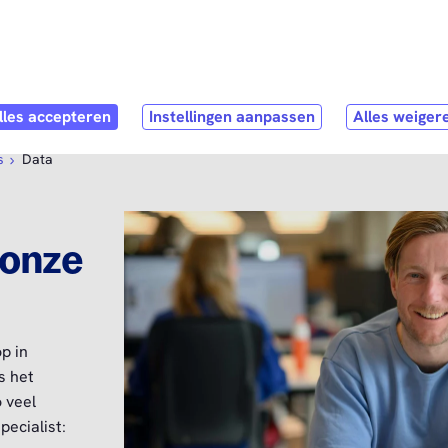
Direct naar
hoofdinhoud
stNL als werkgever
Contact
s
Data
 onze
p in
s het
 veel
ecialist: