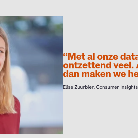
“Met al onze dat
ontzettend veel. 
dan maken we het
Elise Zuurbier, Consumer Insights