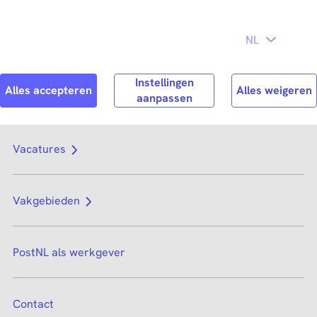
Direct naar
hoofdinhoud
Search
Zoek n
Vacatures
Vakgebieden
PostNL als werkgever
Contact