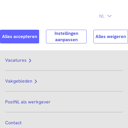
Direct naar
hoofdinhoud
Search
Zoek n
Vacatures
Vakgebieden
PostNL als werkgever
Contact