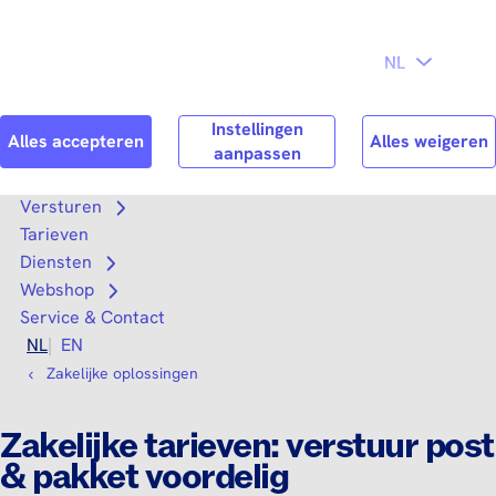
Direct naar
Consument
Zakelijk
hoofdinhoud
Search
Zoek n
Versturen
Open submenu
Tarieven
Diensten
Open submenu
Webshop
Open submenu
Service & Contact
NL
EN
Zakelijke oplossingen
Zakelijke tarieven: verstuur post
& pakket voordelig