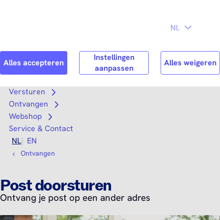
Direct naar
Consument
Zakelijk
hoofdinhoud
Search
Zoek n
Versturen
Open submenu
Ontvangen
Open submenu
Webshop
Open submenu
Service & Contact
NL
EN
Ontvangen
Post doorsturen
Ontvang je post op een ander adres