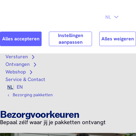
Direct naar
Consument
Zakelijk
hoofdinhoud
Search
Zoek n
Versturen
Open submenu
Ontvangen
Open submenu
Webshop
Open submenu
Service & Contact
NL
EN
Bezorging pakketten
Bezorgvoorkeuren
Bepaal zélf waar jij je pakketten ontvangt