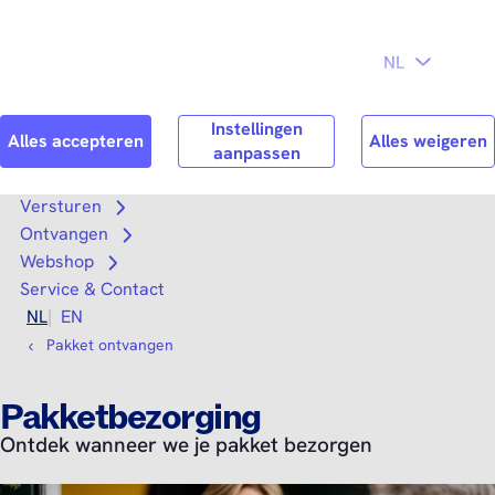
Direct naar
Consument
Zakelijk
hoofdinhoud
Search
Zoek n
Versturen
Open submenu
Ontvangen
Open submenu
Webshop
Open submenu
Service & Contact
NL
EN
Pakket ontvangen
Pakketbezorging
Ontdek wanneer we je pakket bezorgen