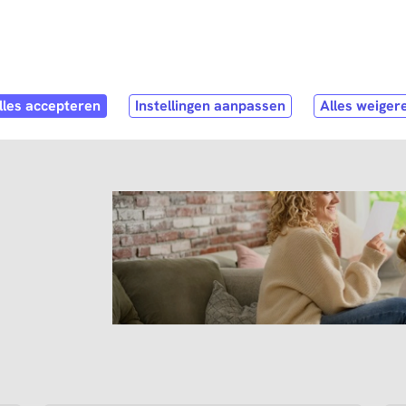
Direct naar
hoofdinhoud
ubmenu
hop
Open submenu
Service & Contact