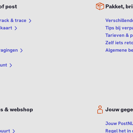
of post
Pakket, bri
track & trace
Verschillend
 kaart
Tips bij ver
Tarieven & p
Zelf iets ret
ragingen
Algemene be
punt
us & webshop
Jouw gege
Jouw PostNL
buurt
Regel het in