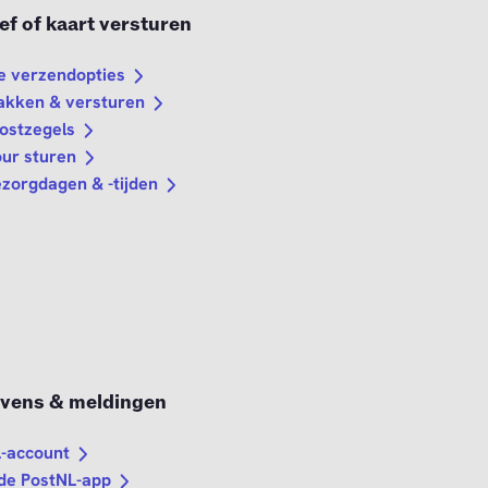
ef of kaart versturen
e verzendopties
pakken & versturen
ostzegels
our sturen
zorgdagen & -tijden
vens & meldingen
-account
 de PostNL-app