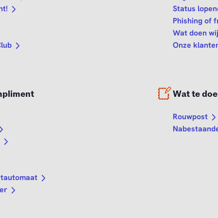
nt!
Status lopen
Phishing of 
Wat doen wi
Club
Onze klante
mpliment
Wat te doen
Rouwpost
Nabestaande
d
etautomaat
er