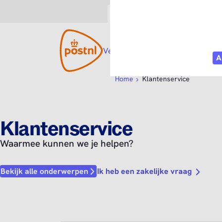
Consument
Zakelijk
Versturen
Open submenu
Ontvangen
Open s
Webs
Home
Klantenservice
Klantenservice
Waarmee kunnen we je helpen?
Ik heb een zakelijke vraag
Bekijk alle onderwerpen