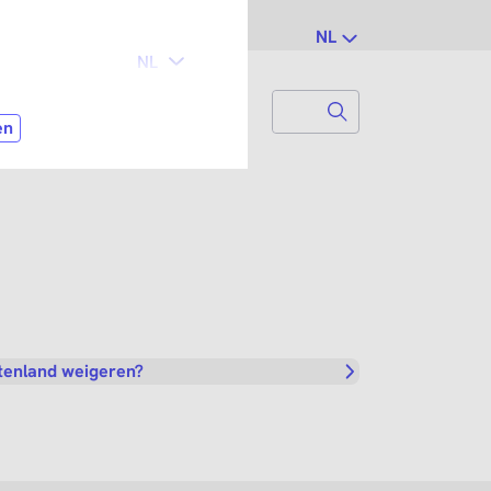
NL
Search
Zoek naar...
itenland weigeren?