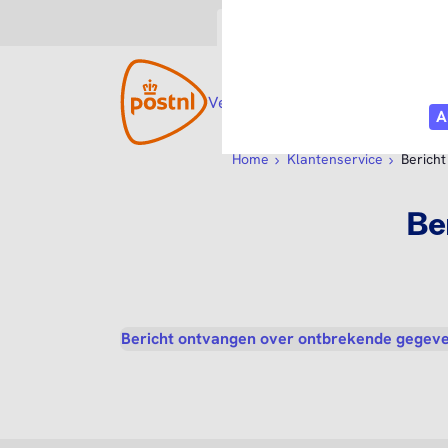
Consument
Zakelijk
Versturen
Open submenu
Ontvangen
Open s
Webs
Home
Klantenservice
Berich
Be
Bericht ontvangen over ontbrekende gegev