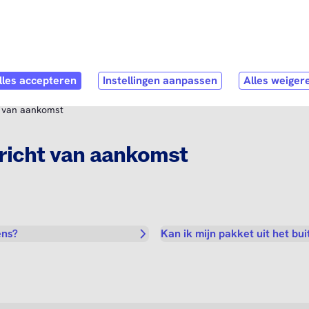
Direct naar
hoofdinhoud
ubmenu
hop
Open submenu
Service & Contact
t van aankomst
richt van aankomst
ens?
Kan ik mijn pakket uit het bu