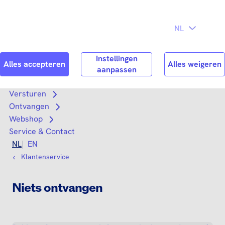
Direct naar
Consument
Zakelijk
hoofdinhoud
Search
Zoek n
Versturen
Open submenu
Ontvangen
Open submenu
Webshop
Open submenu
Service & Contact
NL
EN
Klantenservice
Niets ontvangen