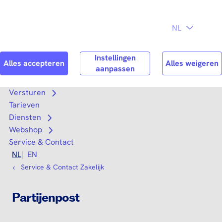
Direct naar
Consument
Zakelijk
hoofdinhoud
Search
Zoek n
Versturen
Open submenu
Tarieven
Diensten
Open submenu
Webshop
Open submenu
Service & Contact
NL
EN
Service & Contact Zakelijk
Partijenpost