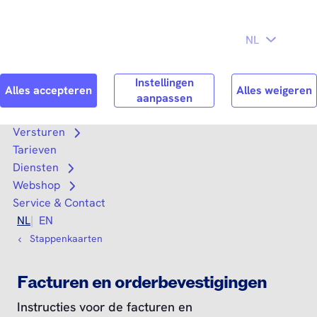
Direct naar
Consument
Zakelijk
hoofdinhoud
Search
Zoek n
Versturen
Open submenu
Tarieven
Diensten
Open submenu
Webshop
Open submenu
Service & Contact
NL
EN
Stappenkaarten
Facturen en orderbevestigingen
Instructies voor de facturen en