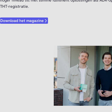
hoger niveau tilt met slimme fulfilment oplossingen als ADR-o
THT-registratie.
Download het magazine