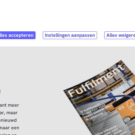
Direct naar
hoofdinhoud
pen submenu
Webshop
Open submenu
Service & Contact
g
Want meer
ar, maar
Benieuwd
 naar een