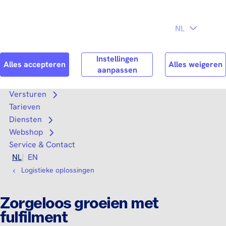
Direct naar
Consument
Zakelijk
hoofdinhoud
Search
Zoek n
Versturen
Open submenu
Tarieven
Diensten
Open submenu
Webshop
Open submenu
Service & Contact
NL
EN
Logistieke oplossingen
Zorgeloos groeien met
fulfilment