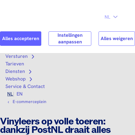
Direct naar
Consument
Zakelijk
hoofdinhoud
Search
Zoek n
Versturen
Open submenu
Tarieven
Diensten
Open submenu
Webshop
Open submenu
Service & Contact
NL
EN
E-commerceplein
Vinyleers op volle toeren:
dankzij PostNL draait alles