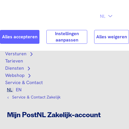
Direct naar
Consument
Zakelijk
hoofdinhoud
Search
Zoek n
Versturen
Open submenu
Tarieven
Diensten
Open submenu
Webshop
Open submenu
Service & Contact
NL
EN
Service & Contact Zakelijk
Mijn PostNL Zakelijk-account