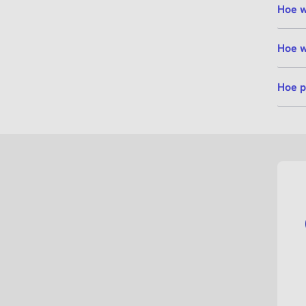
Hoe w
Hoe w
Hoe p