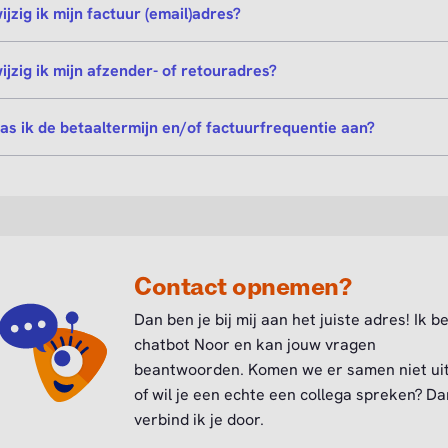
ijzig ik mijn factuur (email)adres?
ijzig ik mijn afzender- of retouradres?
as ik de betaaltermijn en/of factuurfrequentie aan?
Contact opnemen?
Dan ben je bij mij aan het juiste adres! Ik b
chatbot Noor en kan jouw vragen
beantwoorden. Komen we er samen niet ui
of wil je een echte een collega spreken? Da
verbind ik je door.