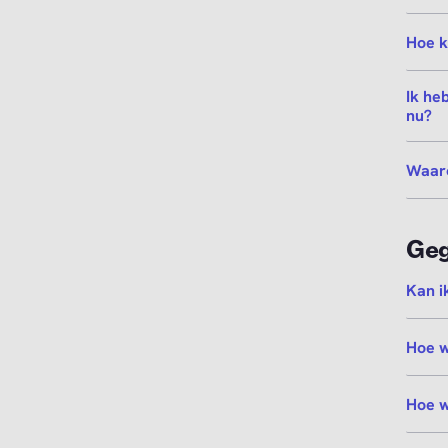
Hoe k
Ik he
nu?
Waaro
Geg
Kan i
Hoe w
Hoe w