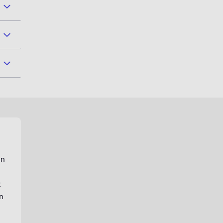
en
t
n