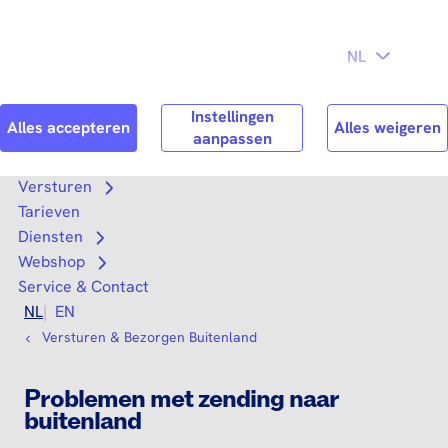
Direct naar
Consument
Zakelijk
hoofdinhoud
Search
Zoek n
Versturen
Open submenu
Tarieven
Diensten
Open submenu
Webshop
Open submenu
Service & Contact
NL
EN
Versturen & Bezorgen Buitenland
Problemen met zending naar
buitenland