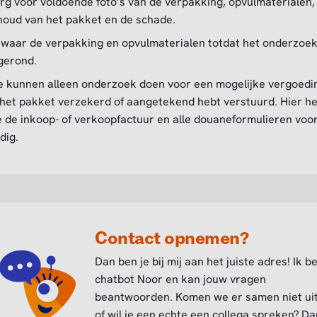
rg voor voldoende foto’s van de verpakking, opvulmaterialen,
houd van het pakket en de schade.
waar de verpakking en opvulmaterialen totdat het onderzoek
gerond.
 kunnen alleen onderzoek doen voor een mogelijke vergoedin
 het pakket verzekerd of aangetekend hebt verstuurd. Hier h
 de inkoop- of verkoopfactuur en alle douaneformulieren voo
dig.
Contact opnemen?
Dan ben je bij mij aan het juiste adres! Ik b
chatbot Noor en kan jouw vragen
beantwoorden. Komen we er samen niet ui
of wil je een echte een collega spreken? Da