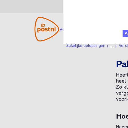
Consument
Zakelijk
Versturen
Open submenu
Tarieven
Diensten
O
Zakelijke oplossingen
...
Vers
Pa
Heef
heel 
Zo k
verg
voor
Hoe
Neem 