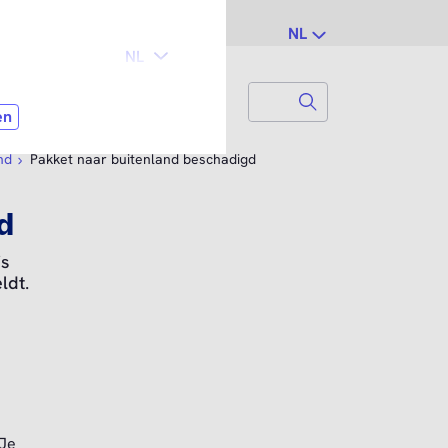
NL
Search
Zoek naar...
nd
Pakket naar buitenland beschadigd
d
is
ldt.
 Je