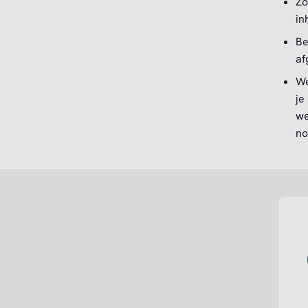
Zo
in
Be
af
We
je
we
no