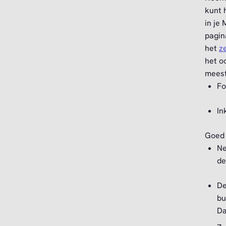
kunt 
in je
pagin
het
z
het o
mees
Fo
In
Goed 
Ne
de
De
bu
Da