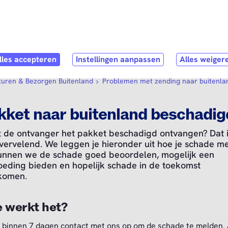
Direct naar
hoofdinhoud
pen submenu
Webshop
Open submenu
Service & Contact
turen & Bezorgen Buitenland
Problemen met zending naar buitenla
kket naar buitenland beschadig
t de ontvanger het pakket beschadigd ontvangen? Dat 
vervelend. We leggen je hieronder uit hoe je schade me
unnen we de schade goed beoordelen, mogelijk een
oeding bieden en hopelijk schade in de toekomst
komen.
 werkt het?
binnen 7 dagen contact met ons op om de schade te melden.