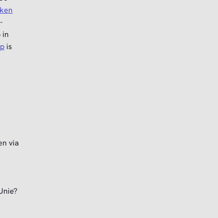
aken
-
 in
pp
is
en via
Unie?