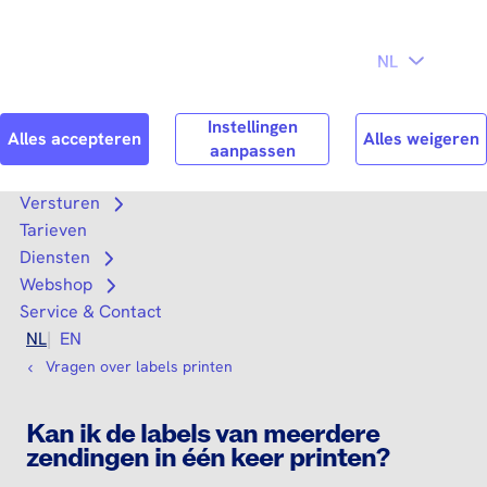
Direct naar
Consument
Zakelijk
hoofdinhoud
Search
Zoek n
Versturen
Open submenu
Tarieven
Diensten
Open submenu
Webshop
Open submenu
Service & Contact
NL
EN
Vragen over labels printen
Kan ik de labels van meerdere
zendingen in één keer printen?