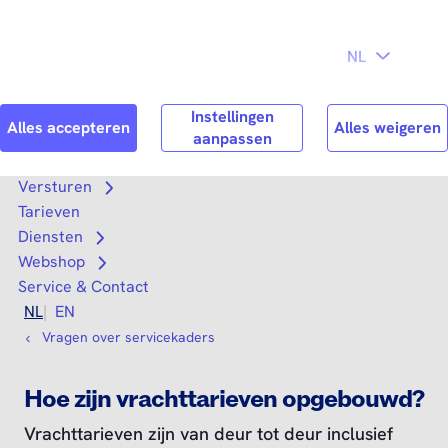
Direct naar
Consument
Zakelijk
hoofdinhoud
Search
Zoek n
Versturen
Open submenu
Tarieven
Diensten
Open submenu
Webshop
Open submenu
Service & Contact
NL
EN
Vragen over servicekaders
Hoe zijn vrachttarieven opgebouwd?
Vrachttarieven zijn van deur tot deur inclusief