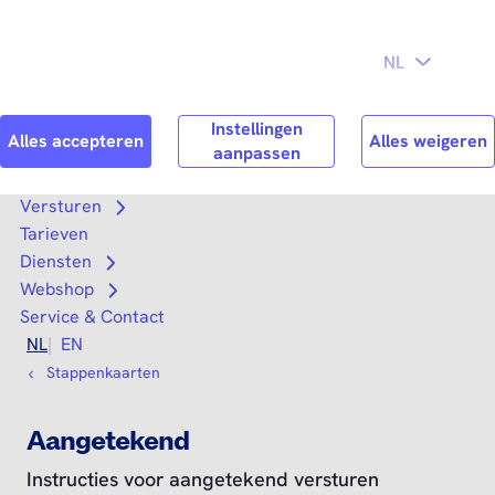
Direct naar
Consument
Zakelijk
hoofdinhoud
Search
Zoek n
Versturen
Open submenu
Tarieven
Diensten
Open submenu
Webshop
Open submenu
Service & Contact
NL
EN
Stappenkaarten
Aangetekend
Instructies voor aangetekend versturen