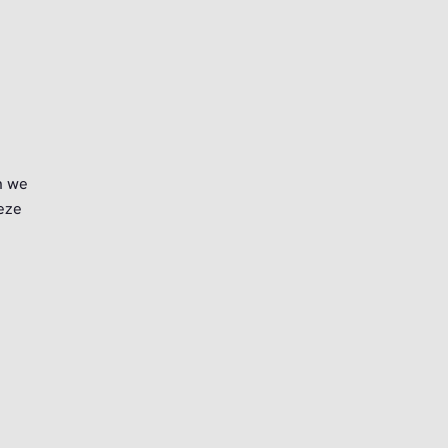
n we
deze