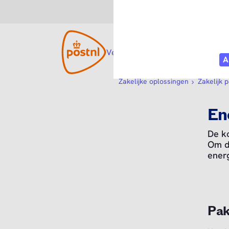
Consument
Zakelijk
Versturen
Open submenu
Tarieven
Diensten
O
Zakelijke oplossingen
Zakelijk 
En
De ko
Om d
ener
Pak