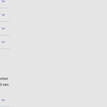
osten
d van