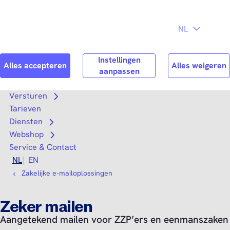
Direct naar
Consument
Zakelijk
hoofdinhoud
Search
Zoek n
Versturen
Open submenu
Tarieven
Diensten
Open submenu
Webshop
Open submenu
Service & Contact
NL
EN
Zakelijke e-mailoplossingen
Zeker mailen
Aangetekend mailen voor ZZP’ers en eenmanszaken