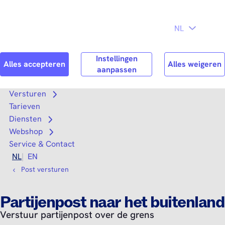
Direct naar
Consument
Zakelijk
hoofdinhoud
Search
Zoek n
Versturen
Open submenu
Tarieven
Diensten
Open submenu
Webshop
Open submenu
Service & Contact
NL
EN
Post versturen
Partijenpost naar het buitenland
Verstuur partijenpost over de grens