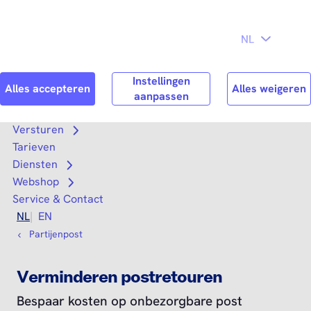
Direct naar
Consument
Zakelijk
hoofdinhoud
Search
Zoek n
Versturen
Open submenu
Tarieven
Diensten
Open submenu
Webshop
Open submenu
Service & Contact
NL
EN
Partijenpost
Verminderen postretouren
Bespaar kosten op onbezorgbare post