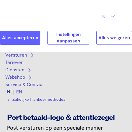
Direct naar
Consument
Zakelijk
hoofdinhoud
Search
Zoek n
Versturen
Open submenu
Tarieven
Diensten
Open submenu
Webshop
Open submenu
Service & Contact
NL
EN
Zakelijke frankeermethodes
Port betaald-logo & attentiezegel
Post versturen op een speciale manier