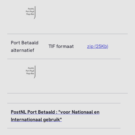
Port Betaald
TIF formaat
zip (25Kb)
alternatief
PostNL Port Betaald : "voor Nationaal en
Internationaal gebruik"