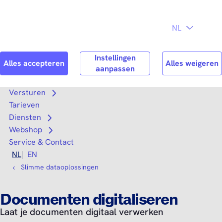
Direct naar
Consument
Zakelijk
hoofdinhoud
Search
Zoek n
Versturen
Open submenu
Tarieven
Diensten
Open submenu
Webshop
Open submenu
Service & Contact
NL
EN
Slimme dataoplossingen
Documenten digitaliseren
Laat je documenten digitaal verwerken