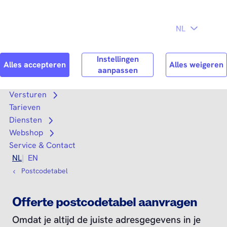
Direct naar
Consument
Zakelijk
hoofdinhoud
Search
Zoek n
Versturen
Open submenu
Tarieven
Diensten
Open submenu
Webshop
Open submenu
Service & Contact
NL
EN
Postcodetabel
Offerte postcodetabel aanvragen
Omdat je altijd de juiste adresgegevens in je