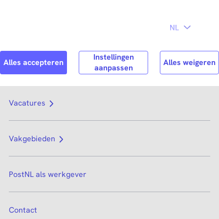
Direct naar
hoofdinhoud
Search
Zoek n
Vacatures
Vakgebieden
PostNL als werkgever
Contact